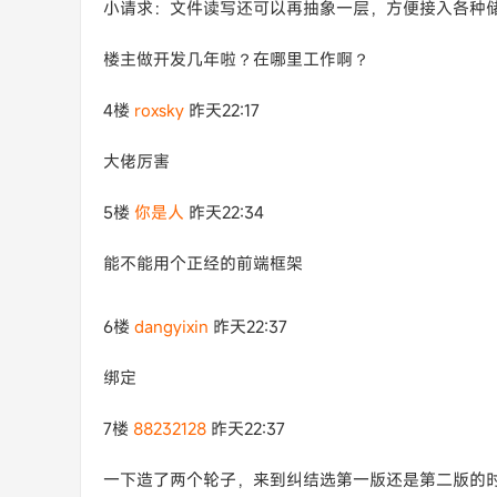
小请求：文件读写还可以再抽象一层，方便接入各种
楼主做开发几年啦？在哪里工作啊？
4楼
roxsky
昨天22:17
大佬厉害
5楼
你是人
昨天22:34
能不能用个正经的前端框架
6楼
dangyixin
昨天22:37
绑定
7楼
88232128
昨天22:37
一下造了两个轮子，来到纠结选第一版还是第二版的时