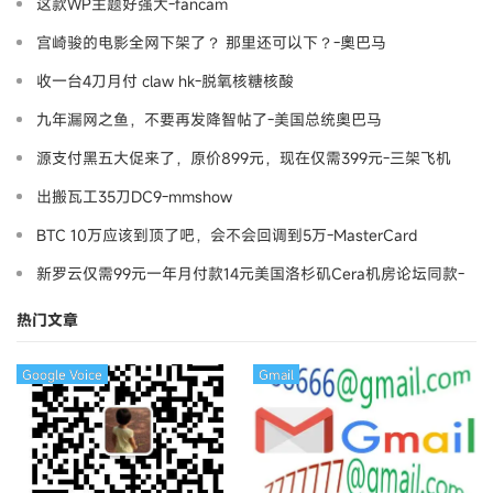
这款WP主题好强大-fancam
宫崎骏的电影全网下架了？ 那里还可以下？-奧巴马
收一台4刀月付 claw hk-脱氧核糖核酸
九年漏网之鱼，不要再发降智帖了-美国总统奥巴马
源支付黑五大促来了，原价899元，现在仅需399元-三架飞机
出搬瓦工35刀DC9-mmshow
BTC 10万应该到顶了吧，会不会回调到5万-MasterCard
新罗云仅需99元一年月付款14元美国洛杉矶Cera机房论坛同款-
Ymca
热门文章
Google Voice
Gmail