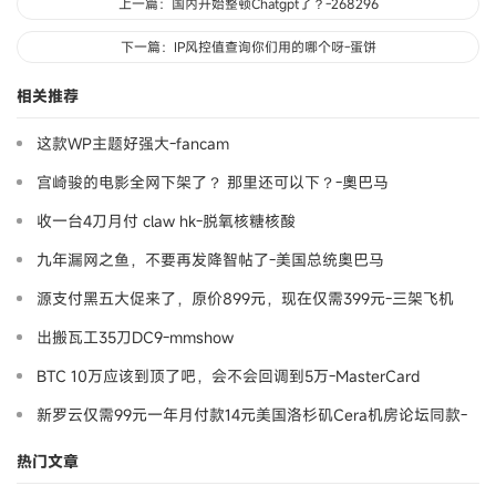
上一篇：国内开始整顿Chatgpt了？-268296
下一篇：IP风控值查询你们用的哪个呀-蛋饼
相关推荐
这款WP主题好强大-fancam
宫崎骏的电影全网下架了？ 那里还可以下？-奧巴马
收一台4刀月付 claw hk-脱氧核糖核酸
九年漏网之鱼，不要再发降智帖了-美国总统奥巴马
源支付黑五大促来了，原价899元，现在仅需399元-三架飞机
出搬瓦工35刀DC9-mmshow
BTC 10万应该到顶了吧，会不会回调到5万-MasterCard
新罗云仅需99元一年月付款14元美国洛杉矶Cera机房论坛同款-
Ymca
热门文章