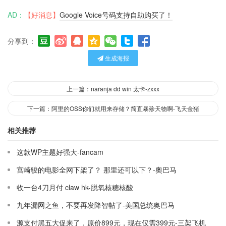
AD：
【好消息】
Google Voice号码支持自助购买了！
分享到：
生成海报
上一篇：naranja dd win 太卡-zxxx
下一篇：阿里的OSS你们就用来存储？简直暴殄天物啊-飞天金猪
相关推荐
这款WP主题好强大-fancam
宫崎骏的电影全网下架了？ 那里还可以下？-奧巴马
收一台4刀月付 claw hk-脱氧核糖核酸
九年漏网之鱼，不要再发降智帖了-美国总统奥巴马
源支付黑五大促来了，原价899元，现在仅需399元-三架飞机