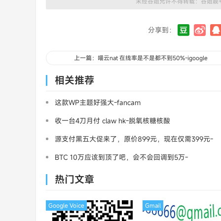
未经谷姐允许不得转载：
谷姐靓
分享到：
上一篇：喵云nat 在线率是不是都不到50%-igoogle
相关推荐
这款WP主题好强大-fancam
收一台4刀月付 claw hk-脱氧核糖核酸
源支付黑五大促来了，原价899元，现在仅需399元-
三架飞机
BTC 10万应该到顶了吧，会不会回调到5万-
MasterCard
热门文章
Google Voice
Gmail