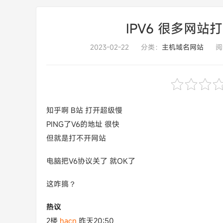
IPV6 很多网站
2023-02-22
分类：
主机域名网站
阅
知乎啊 B站 打开超级慢
PING了V6的地址 很快
但就是打不开网站
电脑把V6协议关了 就OK了
这咋搞？
热议
2楼
hacn
昨天20:50