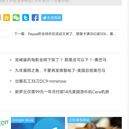
号网
»
IPV6 很多网站打不开 咋办？-生鱼片leo
生成海报
下一篇：Paypal的全场折扣活动又来了，银联卡满300减15%，最多减150-花开花败
宫崎骏的电影全网下架了？ 那里还可以下？-奧巴马
九年漏网之鱼，不要再发降智帖了-美国总统奥巴马
出搬瓦工35刀DC9-mmshow
新罗云仅需99元一年月付款14元美国洛杉矶Cera机房
论坛同款-Ymca
Google Voice
主机域名网站