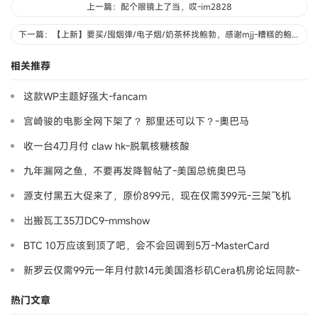
上一篇：配个眼镜上了当，哎-im2828
下一篇：【上新】要买/囤烟弹/电子烟/奶茶杯找鲍勃，感谢mjj-糟糕的鲍勃
相关推荐
这款WP主题好强大-fancam
宫崎骏的电影全网下架了？ 那里还可以下？-奧巴马
收一台4刀月付 claw hk-脱氧核糖核酸
九年漏网之鱼，不要再发降智帖了-美国总统奥巴马
源支付黑五大促来了，原价899元，现在仅需399元-三架飞机
出搬瓦工35刀DC9-mmshow
BTC 10万应该到顶了吧，会不会回调到5万-MasterCard
新罗云仅需99元一年月付款14元美国洛杉矶Cera机房论坛同款-
Ymca
热门文章