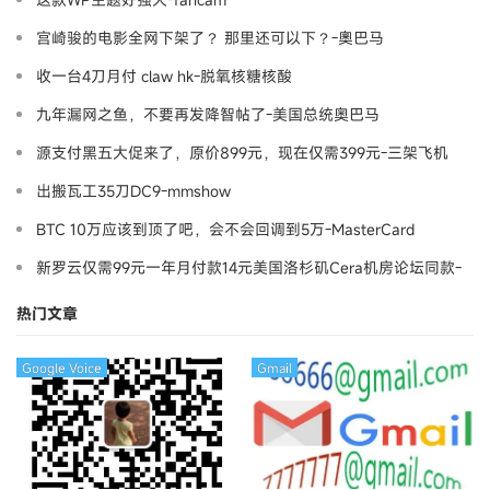
宫崎骏的电影全网下架了？ 那里还可以下？-奧巴马
收一台4刀月付 claw hk-脱氧核糖核酸
九年漏网之鱼，不要再发降智帖了-美国总统奥巴马
源支付黑五大促来了，原价899元，现在仅需399元-三架飞机
出搬瓦工35刀DC9-mmshow
BTC 10万应该到顶了吧，会不会回调到5万-MasterCard
新罗云仅需99元一年月付款14元美国洛杉矶Cera机房论坛同款-
Ymca
热门文章
Google Voice
Gmail