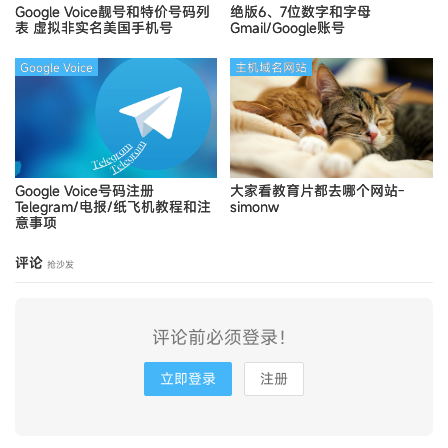
Google Voice靓号和特价号码列
绝版6、7位数字和字母
表
虚拟非实名美国手机号
Gmail/Google账号
Google Voice
主机域名网站
Google Voice号码注册
大家看教育片都去哪个网站-
Telegram/电报/纸飞机教程和注
simonw
意事项
评论
抢沙发
评论前必须登录！
立即登录
注册