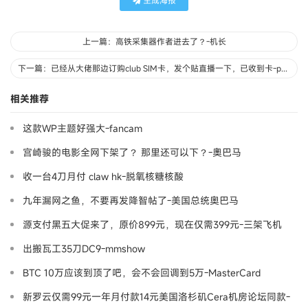
上一篇：高铁采集器作者进去了？-机长
下一篇：已经从大佬那边订购club SIM卡，发个贴直播一下，已收到卡-pnsroc
相关推荐
这款WP主题好强大-fancam
宫崎骏的电影全网下架了？ 那里还可以下？-奧巴马
收一台4刀月付 claw hk-脱氧核糖核酸
九年漏网之鱼，不要再发降智帖了-美国总统奥巴马
源支付黑五大促来了，原价899元，现在仅需399元-三架飞机
出搬瓦工35刀DC9-mmshow
BTC 10万应该到顶了吧，会不会回调到5万-MasterCard
新罗云仅需99元一年月付款14元美国洛杉矶Cera机房论坛同款-