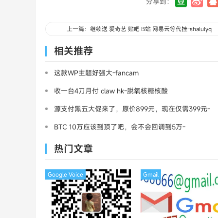
分享到：
上一篇：继续送 爱奇艺 贴吧 B站 网易云等代挂-shalulyq
相关推荐
这款WP主题好强大-fancam
收一台4刀月付 claw hk-脱氧核糖核酸
源支付黑五大促来了，原价899元，现在仅需399元-
三架飞机
BTC 10万应该到顶了吧，会不会回调到5万-
MasterCard
热门文章
Google Voice
Gmail