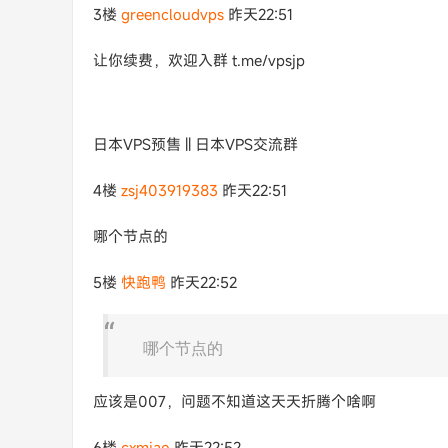
3楼
greencloudvps
昨天22:51
让你续费，欢迎入群 t.me/vpsjp
日本VPS预售 || 日本VPS交流群
4楼
zsj403919383
昨天22:51
哪个节点的
5楼
快跑鸭
昨天22:52
哪个节点的
应该是007，问题不知道这天天折腾个啥啊
6楼
cxmiao
昨天22:52