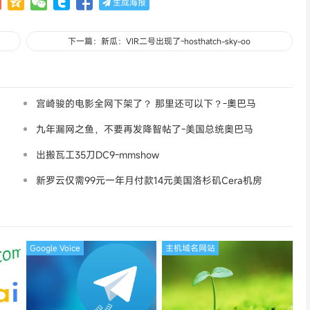
生成海报
下一篇：新瓜：VIR二号出现了-hosthatch-sky-oo
宫崎骏的电影全网下架了？ 那里还可以下？-奧巴马
九年漏网之鱼，不要再发降智帖了-美国总统奥巴马
出搬瓦工35刀DC9-mmshow
新罗云仅需99元一年月付款14元美国洛杉矶Cera机房
论坛同款-Ymca
Google Voice
主机域名网站