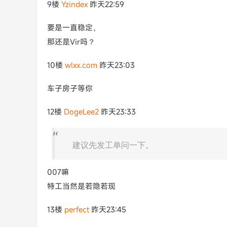
9楼
Yzindex
昨天22:59
要是一直稳定，
那还是Vir吗？
10楼
wlxx.com
昨天23:03
车子房子等你
12楼
DogeLee2
昨天23:33
建议先发工单问一下。
007嘛
特工当然是若隐若现
13楼
perfect
昨天23:45