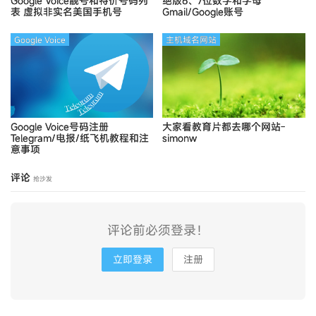
Google Voice靓号和特价号码列
绝版6、7位数字和字母
表
虚拟非实名美国手机号
Gmail/Google账号
Google Voice
主机域名网站
Google Voice号码注册
大家看教育片都去哪个网站-
Telegram/电报/纸飞机教程和注
simonw
意事项
评论
抢沙发
评论前必须登录！
立即登录
注册