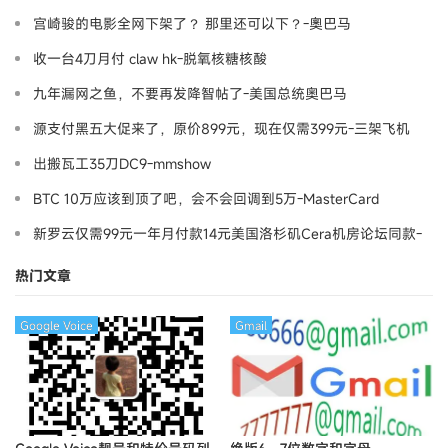
宫崎骏的电影全网下架了？ 那里还可以下？-奧巴马
收一台4刀月付 claw hk-脱氧核糖核酸
九年漏网之鱼，不要再发降智帖了-美国总统奥巴马
源支付黑五大促来了，原价899元，现在仅需399元-三架飞机
出搬瓦工35刀DC9-mmshow
BTC 10万应该到顶了吧，会不会回调到5万-MasterCard
新罗云仅需99元一年月付款14元美国洛杉矶Cera机房论坛同款-
Ymca
热门文章
Google Voice
Gmail