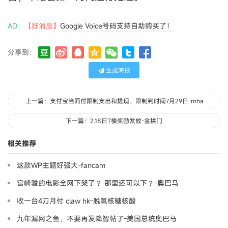
AD：
【好消息】
Google Voice号码支持自助购买了！
分享到：
生成海报
上一篇：支付宝当面付限制支出和提现，限制到时间7月29日-mha
下一篇：2.18日T楼奖励发放-金拱门
相关推荐
这款WP主题好强大-fancam
宫崎骏的电影全网下架了？ 那里还可以下？-奧巴马
收一台4刀月付 claw hk-脱氧核糖核酸
九年漏网之鱼，不要再发降智帖了-美国总统奥巴马