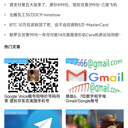
源支付黑五大促来了，原价899元，现在仅需399元-三架飞机
出搬瓦工35刀DC9-mmshow
BTC 10万应该到顶了吧，会不会回调到5万-MasterCard
新罗云仅需99元一年月付款14元美国洛杉矶Cera机房论坛同款-
Ymca
热门文章
Google Voice
Gmail
Google Voice靓号和特价号码列
绝版6、7位数字和字母
表
虚拟非实名美国手机号
Gmail/Google账号
Google Voice
主机域名网站