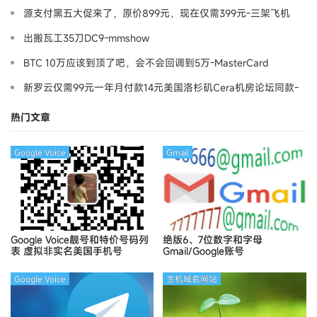
源支付黑五大促来了，原价899元，现在仅需399元-三架飞机
出搬瓦工35刀DC9-mmshow
BTC 10万应该到顶了吧，会不会回调到5万-MasterCard
新罗云仅需99元一年月付款14元美国洛杉矶Cera机房论坛同款-
Ymca
热门文章
Google Voice
Gmail
Google Voice靓号和特价号码列
绝版6、7位数字和字母
表
虚拟非实名美国手机号
Gmail/Google账号
Google Voice
主机域名网站