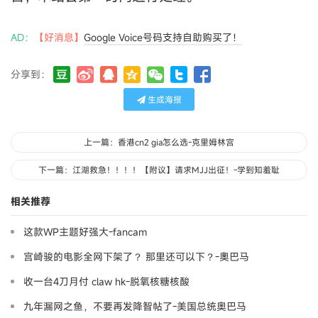
AD：
【好消息】
Google Voice号码支持自助购买了！
分享到：
生成海报
上一篇：香港cn2 gia怎么选-克里姆林宫
下一篇：江湖救急！！！！【附议】请求MJJ出征！-学到知羞耻
相关推荐
这款WP主题好强大-fancam
宫崎骏的电影全网下架了？ 那里还可以下？-奧巴马
收一台4刀月付 claw hk-脱氧核糖核酸
九年漏网之鱼，不要再发降智帖了-美国总统奥巴马