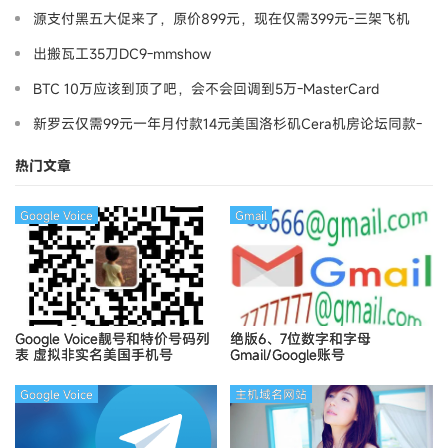
源支付黑五大促来了，原价899元，现在仅需399元-三架飞机
出搬瓦工35刀DC9-mmshow
BTC 10万应该到顶了吧，会不会回调到5万-MasterCard
新罗云仅需99元一年月付款14元美国洛杉矶Cera机房论坛同款-
Ymca
热门文章
Google Voice
Gmail
Google Voice靓号和特价号码列
绝版6、7位数字和字母
表
虚拟非实名美国手机号
Gmail/Google账号
Google Voice
主机域名网站