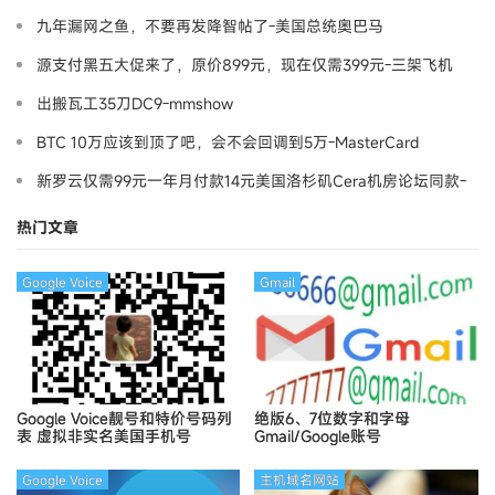
九年漏网之鱼，不要再发降智帖了-美国总统奥巴马
源支付黑五大促来了，原价899元，现在仅需399元-三架飞机
出搬瓦工35刀DC9-mmshow
BTC 10万应该到顶了吧，会不会回调到5万-MasterCard
新罗云仅需99元一年月付款14元美国洛杉矶Cera机房论坛同款-
Ymca
热门文章
Google Voice
Gmail
Google Voice靓号和特价号码列
绝版6、7位数字和字母
表
虚拟非实名美国手机号
Gmail/Google账号
Google Voice
主机域名网站