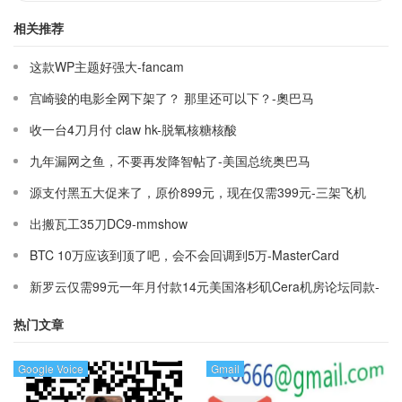
相关推荐
这款WP主题好强大-fancam
宫崎骏的电影全网下架了？ 那里还可以下？-奧巴马
收一台4刀月付 claw hk-脱氧核糖核酸
九年漏网之鱼，不要再发降智帖了-美国总统奥巴马
源支付黑五大促来了，原价899元，现在仅需399元-三架飞机
出搬瓦工35刀DC9-mmshow
BTC 10万应该到顶了吧，会不会回调到5万-MasterCard
新罗云仅需99元一年月付款14元美国洛杉矶Cera机房论坛同款-
Ymca
热门文章
Google Voice
Gmail