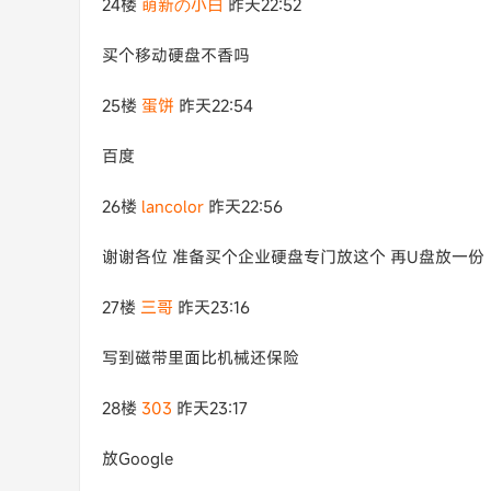
24楼
萌新の小白
昨天22:52
买个移动硬盘不香吗
25楼
蛋饼
昨天22:54
百度
26楼
lancolor
昨天22:56
谢谢各位 准备买个企业硬盘专门放这个 再U盘放一份
27楼
三哥
昨天23:16
写到磁带里面比机械还保险
28楼
303
昨天23:17
放Google