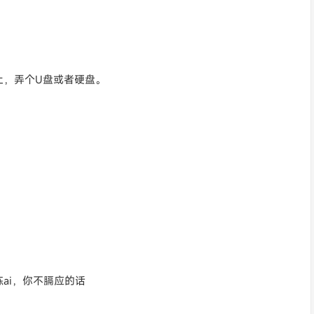
上，弄个U盘或者硬盘。
ai，你不膈应的话