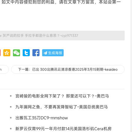
。如文中内容侵犯到您的利益，请在文章下方留言，本站会第一
»
灰产说的拉手 手拉手都是什么意思？-cyz971337
生成海报
n
下一篇：已出 300出腾讯云清凉香港2025年3月15到期-keaideo
宫崎骏的电影全网下架了？ 那里还可以下？-奧巴马
九年漏网之鱼，不要再发降智帖了-美国总统奥巴马
出搬瓦工35刀DC9-mmshow
新罗云仅需99元一年月付款14元美国洛杉矶Cera机房