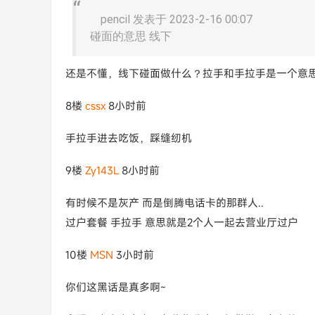
pencil 发表于 2023-2-16 00:07
碰面的意思 线下
还是不懂，线下碰面做什么？拉手和手拉手是一个意
8楼
cssx
8小时前
手拉手进去吃饭，踩缝纫机
9楼
Zy143L
8小时前
有时候不是灰产 而是倒腾电话卡的那群人..
过户套餐 手拉手 意思就是2个人一起去营业厅过户
10楼
MSN
3小时前
你们这黑话是真多啊~