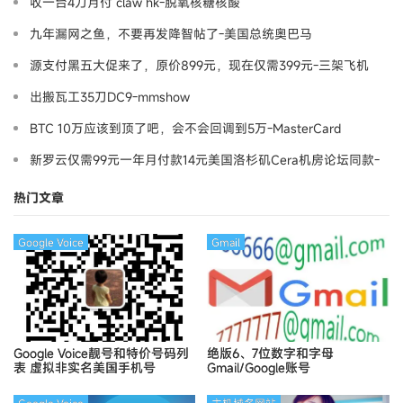
收一台4刀月付 claw hk-脱氧核糖核酸
九年漏网之鱼，不要再发降智帖了-美国总统奥巴马
源支付黑五大促来了，原价899元，现在仅需399元-三架飞机
出搬瓦工35刀DC9-mmshow
BTC 10万应该到顶了吧，会不会回调到5万-MasterCard
新罗云仅需99元一年月付款14元美国洛杉矶Cera机房论坛同款-
Ymca
热门文章
Google Voice
Gmail
Google Voice靓号和特价号码列
绝版6、7位数字和字母
表
虚拟非实名美国手机号
Gmail/Google账号