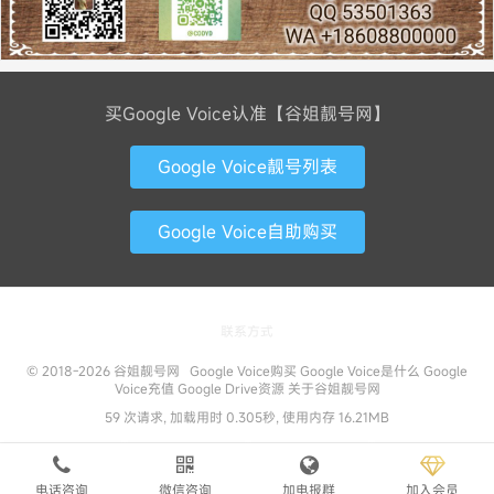
买Google Voice认准【谷姐靓号网】
Google Voice靓号列表
Google Voice自助购买
联系方式
© 2018-2026
谷姐靓号网
Google Voice购买
Google Voice是什么
Google
Voice充值
Google Drive资源
关于谷姐靓号网
59 次请求, 加载用时 0.305秒, 使用内存 16.21MB
电话咨询
微信咨询
加电报群
加入会员