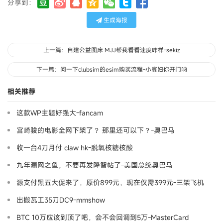
分享到：
生成海报
上一篇：自建公益图床 MJJ帮我看看速度咋样-sekiz
下一篇：问一下clubsim的esim购买流程-小寡妇你开门呐
相关推荐
这款WP主题好强大-fancam
宫崎骏的电影全网下架了？ 那里还可以下？-奧巴马
收一台4刀月付 claw hk-脱氧核糖核酸
九年漏网之鱼，不要再发降智帖了-美国总统奥巴马
源支付黑五大促来了，原价899元，现在仅需399元-三架飞机
出搬瓦工35刀DC9-mmshow
BTC 10万应该到顶了吧，会不会回调到5万-MasterCard