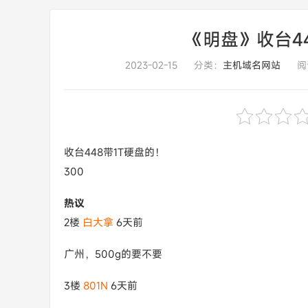
《明盘》收台4
2023-02-15
分类：
主机域名网站
阅
收台448带1T硬盘的！
300
热议
2楼
白大拿
6天前
广州，500g的要不要
3楼
801N
6天前