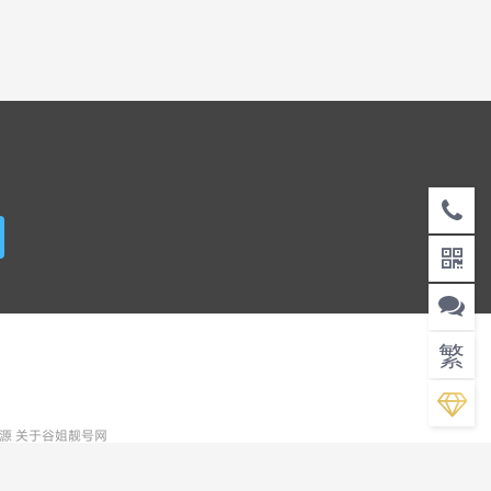
】
繁
资源
关于谷姐靓号网