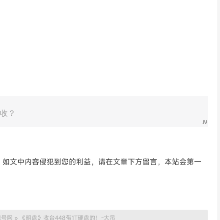
钱收？
。如文中内容侵犯到您的利益，请在文章下方留言，本站会第一
靓号网
»
《明盘》收台448带1T硬盘的！-大吊