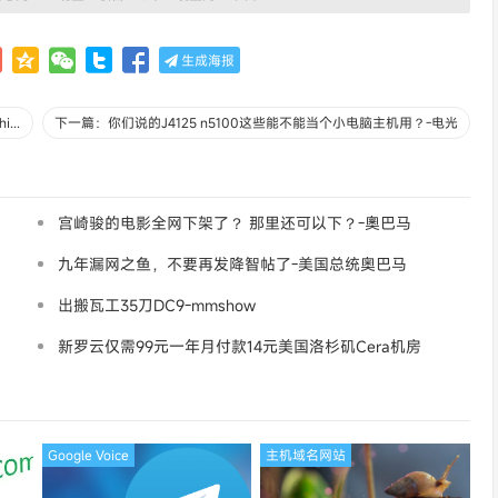
生成海报
上一篇：国外除了Gmail，outlook，还有哪些体验好的mail?-hoshino
下一篇：你们说的J4125 n5100这些能不能当个小电脑主机用？-电光
宫崎骏的电影全网下架了？ 那里还可以下？-奧巴马
九年漏网之鱼，不要再发降智帖了-美国总统奥巴马
出搬瓦工35刀DC9-mmshow
新罗云仅需99元一年月付款14元美国洛杉矶Cera机房
论坛同款-Ymca
Google Voice
主机域名网站