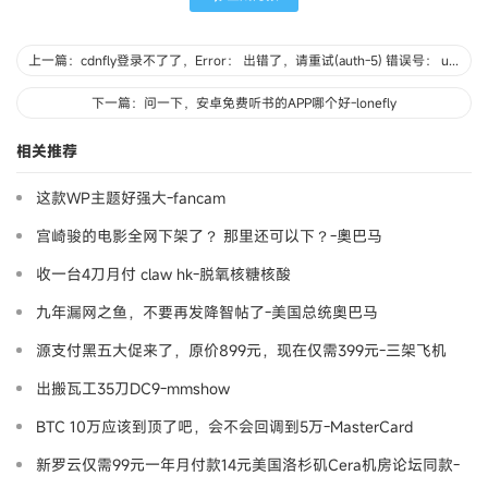
上一篇：cdnfly登录不了了，Error： 出错了，请重试(auth-5) 错误号： user_login-15-jacob
下一篇：问一下，安卓免费听书的APP哪个好-lonefly
相关推荐
这款WP主题好强大-fancam
宫崎骏的电影全网下架了？ 那里还可以下？-奧巴马
收一台4刀月付 claw hk-脱氧核糖核酸
九年漏网之鱼，不要再发降智帖了-美国总统奥巴马
源支付黑五大促来了，原价899元，现在仅需399元-三架飞机
出搬瓦工35刀DC9-mmshow
BTC 10万应该到顶了吧，会不会回调到5万-MasterCard
新罗云仅需99元一年月付款14元美国洛杉矶Cera机房论坛同款-