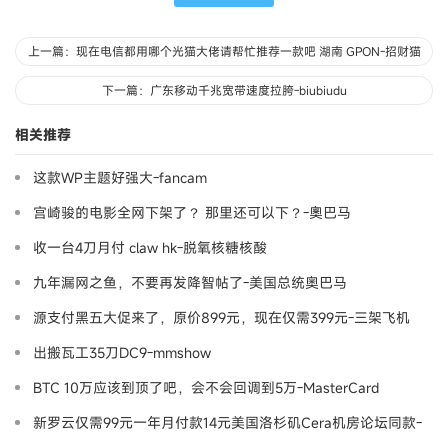
上一篇：现在电信都用哪个光猫大佬请帮忙推荐一款吧 湖南 GPON-招财猫
下一篇：广东移动千兆宽带速度拉胯-biubiudu
相关推荐
这款WP主题好强大-fancam
宫崎骏的电影全网下架了？ 那里还可以下？-奧巴马
收一台4刀月付 claw hk-脱氧核糖核酸
九年漏网之鱼，不要再发降智帖了-美国总统奥巴马
源支付黑五大促来了，原价899元，现在仅需399元-三架飞机
出搬瓦工35刀DC9-mmshow
BTC 10万应该到顶了吧，会不会回调到5万-MasterCard
新罗云仅需99元一年月付款14元美国洛杉矶Cera机房论坛同款-
Ymca