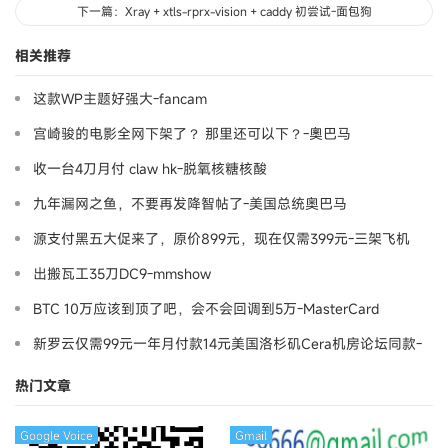
下一篇：Xray + xtls-rprx-vision + caddy 初尝试-面包狗
相关推荐
这款WP主题好强大-fancam
宫崎骏的电影全网下架了？ 那里还可以下？-奧巴马
收一台4刀月付 claw hk-脱氧核糖核酸
九年漏网之鱼，不要再发降智帖了-美国总统奥巴马
源支付黑五大促来了，原价899元，现在仅需399元-三架飞机
出搬瓦工35刀DC9-mmshow
BTC 10万应该到顶了吧，会不会回调到5万-MasterCard
新罗云仅需99元一年月付款14元美国洛杉矶Cera机房论坛同款-
Ymca
热门文章
Google Voice
Gmail