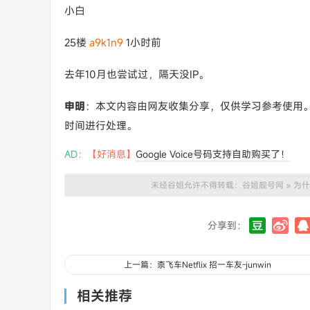
小白
25楼
a9k1n9
1小时前
去年10月也尝试过，隔天没IP。
申明
：本文内容由网友收集分享，仅供学习参考使用
时间进行处理。
AD：
【好消息】
Google Voice号码支持自助购买了！
未经谷姐允许不得转载：
谷姐靓号网
»
为什
分享到：
上一篇：柰飞车Netflix 招一车友-junwin
相关推荐