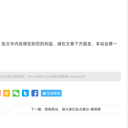
。如文中内容侵犯到您的利益，请在文章下方留言，本站会第一
么SS协议很稳定，Vmess和trojan就封锁阻断-sunkeinfo
生成海报
下一篇：想做铯站，请大佬们给点建议-嫖啊嫖