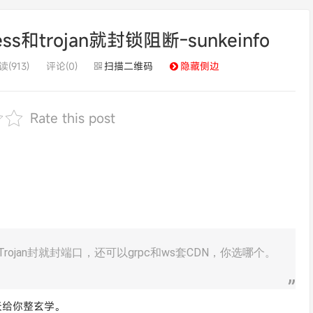
trojan就封锁阻断-sunkeinfo
读(913)
评论(0)
扫描二维码
隐藏侧边
Rate this post
Trojan封就封端口，还可以grpc和ws套CDN，你选哪个。
天给你整玄学。