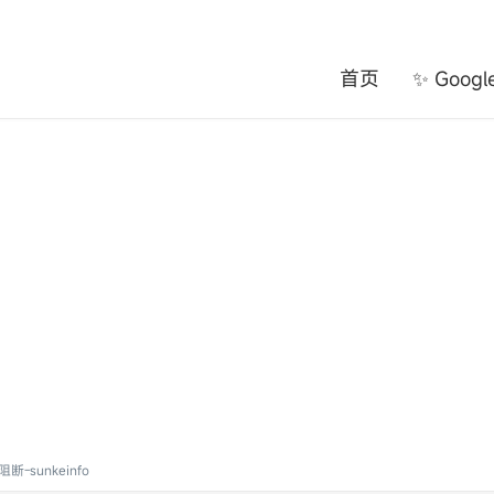
首页
✨ Goog
-sunkeinfo