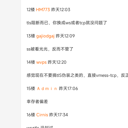
12楼
HM773
昨天12:03
tls阻断而已，你换成ws或者tcp就没问题了
13楼
gajiodgaj
昨天12:09
ss被看光光，反而不管了
14楼
wvps
昨天12:20
感觉现在不要搞tlS伪装之类的，直接vmess-tcp，
15楼
Ａｄｍｉｎ
昨天17:06
幸存者偏差
16楼
Cirnis
昨天17:34
ws+tls 没封过