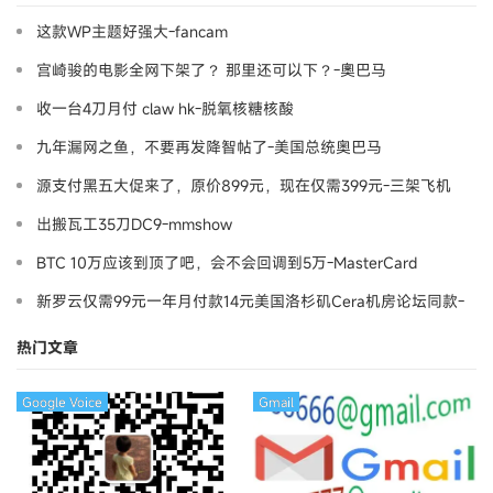
这款WP主题好强大-fancam
宫崎骏的电影全网下架了？ 那里还可以下？-奧巴马
收一台4刀月付 claw hk-脱氧核糖核酸
九年漏网之鱼，不要再发降智帖了-美国总统奥巴马
源支付黑五大促来了，原价899元，现在仅需399元-三架飞机
出搬瓦工35刀DC9-mmshow
BTC 10万应该到顶了吧，会不会回调到5万-MasterCard
新罗云仅需99元一年月付款14元美国洛杉矶Cera机房论坛同款-
Ymca
热门文章
Google Voice
Gmail