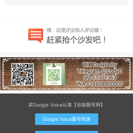
买Google Voice认准【谷姐靓号网】
Google Voice靓号列表