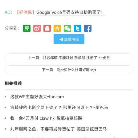
AD：
【好消息】
Google Voice号码支持自助购买了！
分享到：
生成海报
上一篇：谷歌邮箱 不能跳过 手机号 注册了？-虎谷
下一篇：刷pt买什么杜甫好啊-djs
相关推荐
这款WP主题好强大-fancam
宫崎骏的电影全网下架了？ 那里还可以下？-奧巴马
收一台4刀月付 claw hk-脱氧核糖核酸
九年漏网之鱼，不要再发降智帖了-美国总统奥巴马