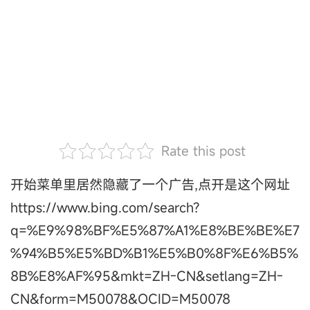
Rate this post
开始菜单里居然隐藏了一个广告,点开是这个网址
https://www.bing.com/search?
q=%E9%98%BF%E5%87%A1%E8%BE%BE%E7
%94%B5%E5%BD%B1%E5%B0%8F%E6%B5%
8B%E8%AF%95&mkt=ZH-CN&setlang=ZH-
CN&form=M50078&OCID=M50078