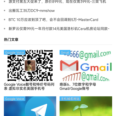
源支付黑五大促来了，原价899元，现在仅需399元-三架飞机
出搬瓦工35刀DC9-mmshow
BTC 10万应该到顶了吧，会不会回调到5万-MasterCard
新罗云仅需99元一年月付款14元美国洛杉矶Cera机房论坛同款-
Ymca
热门文章
Google Voice
Gmail
Google Voice靓号和特价号码列
绝版6、7位数字和字母
表
虚拟非实名美国手机号
Gmail/Google账号
Google Voice
主机域名网站