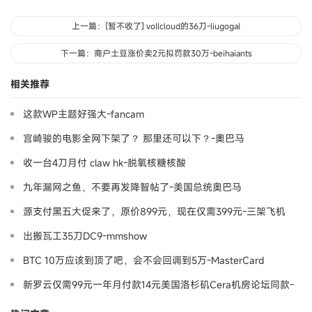
上一篇：[暂不收了] vollcloud的36刀-liugogal
下一篇：商户土豆涨价卖2元拟罚款30万-beihaiants
相关推荐
这款WP主题好强大-fancam
宫崎骏的电影全网下架了？ 那里还可以下？-奧巴马
收一台4刀月付 claw hk-脱氧核糖核酸
九年漏网之鱼，不要再发降智帖了-美国总统奥巴马
源支付黑五大促来了，原价899元，现在仅需399元-三架飞机
出搬瓦工35刀DC9-mmshow
BTC 10万应该到顶了吧，会不会回调到5万-MasterCard
新罗云仅需99元一年月付款14元美国洛杉矶Cera机房论坛同款-
Ymca