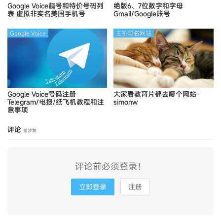
Google Voice靓号和特价号码列
绝版6、7位数字和字母
表
虚拟非实名美国手机号
Gmail/Google账号
Google Voice
主机域名网站
Google Voice号码注册
大家看教育片都去哪个网站-
Telegram/电报/纸飞机教程和注
simonw
意事项
评论
抢沙发
评论前必须登录！
立即登录
注册