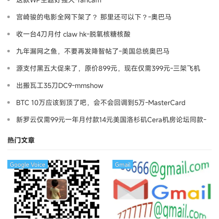
宫崎骏的电影全网下架了？ 那里还可以下？-奧巴马
收一台4刀月付 claw hk-脱氧核糖核酸
九年漏网之鱼，不要再发降智帖了-美国总统奥巴马
源支付黑五大促来了，原价899元，现在仅需399元-三架飞机
出搬瓦工35刀DC9-mmshow
BTC 10万应该到顶了吧，会不会回调到5万-MasterCard
新罗云仅需99元一年月付款14元美国洛杉矶Cera机房论坛同款-
Ymca
热门文章
Google Voice
Gmail