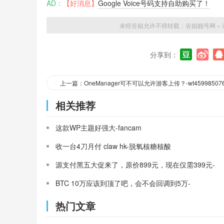
AD：
【好消息】
Google Voice号码支持自助购买了！
未经谷姐允许不得转载：
谷姐靓号网
»
分享到：
上一篇：OneManager可不可以允许游客上传？-wt45998507
相关推荐
这款WP主题好强大-fancam
收一台4刀月付 claw hk-脱氧核糖核酸
源支付黑五大促来了，原价899元，现在仅需399元-
三架飞机
BTC 10万应该到顶了吧，会不会回调到5万-
MasterCard
热门文章