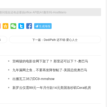
请问现在还有必要搞office API防A1翻车吗-HostMario
生成海报
6
下一篇：DediPath 还不错-爱心人士
宫崎骏的电影全网下架了？ 那里还可以下？-奧巴马
九年漏网之鱼，不要再发降智帖了-美国总统奥巴马
出搬瓦工35刀DC9-mmshow
新罗云仅需99元一年月付款14元美国洛杉矶Cera机房
论坛同款-Ymca