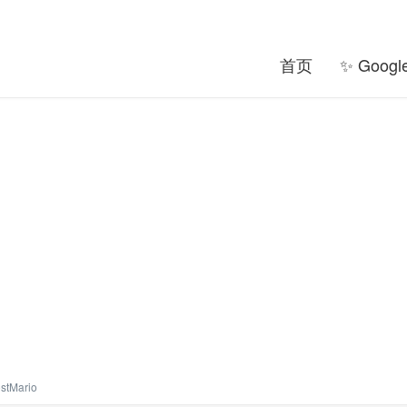
首页
✨ Goog
tMario